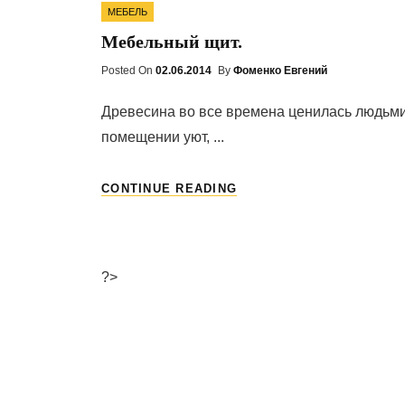
Categories
МЕБЕЛЬ
Мебельный щит.
Posted On
Posted
02.06.2014
By
Фоменко Евгений
On
Древесина во все времена ценилась людьми з
помещении уют, ...
МЕБЕЛЬНЫЙ
CONTINUE READING
ЩИТ.
?>