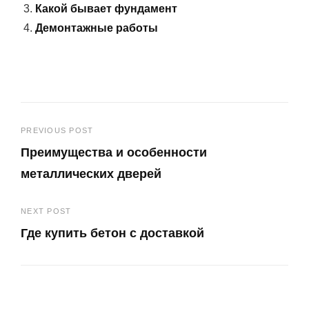
Какой бывает фундамент
Демонтажные работы
Навигация
PREVIOUS POST
Преимущества и особенности
по
металлических дверей
записям
Previous
NEXT POST
Post
Где купить бетон с доставкой
Next
Post