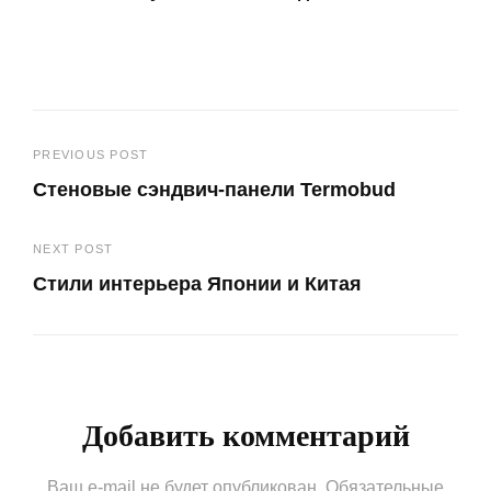
Навигация
PREVIOUS POST
Стеновые сэндвич-панели Termobud
по
Previous
записям
NEXT POST
Post
Стили интерьера Японии и Китая
Next
Post
Добавить комментарий
Ваш e-mail не будет опубликован.
Обязательные