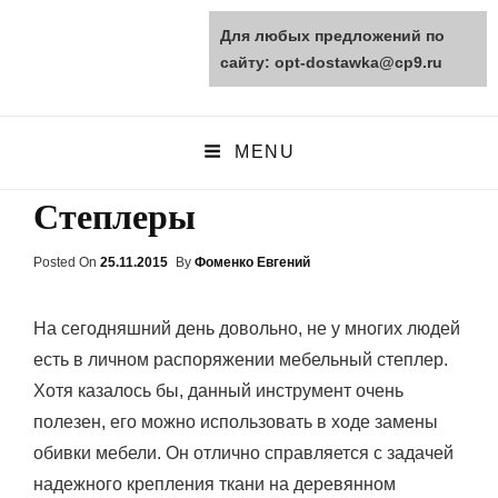
Для любых предложений по
opt-dostawka.ru
сайту: opt-dostawka@cp9.ru
ПРИРОДНЫЕ СТРОЙМАТЕРИАЛЫ
MENU
Степлеры
Posted On
Posted
25.11.2015
By
Фоменко Евгений
On
На сегодняшний день довольно, не у многих людей
есть в личном распоряжении мебельный степлер.
Хотя казалось бы, данный инструмент очень
полезен, его можно использовать в ходе замены
обивки мебели. Он отлично справляется с задачей
надежного крепления ткани на деревянном