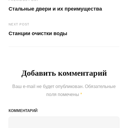
Навигация
Стальные двери и их преимущества
по
Previous
записям
NEXT POST
Post
Станции очистки воды
Next
Post
Добавить комментарий
Ваш e-mail не будет опубликован.
Обязательные
поля помечены
*
КОММЕНТАРИЙ