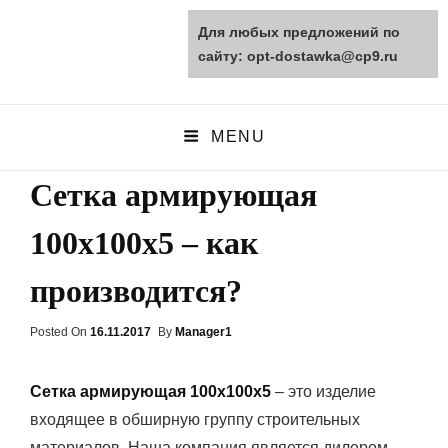
Для любых предложений по
opt-dostawka.ru
сайту: opt-dostawka@cp9.ru
ПРИРОДНЫЕ СТРОЙМАТЕРИАЛЫ
MENU
Сетка армирующая
100х100х5 – как
производится?
Posted On
Posted
16.11.2017
By
Manager1
On
Сетка армирующая 100х100х5
– это изделие
входящее в обширную группу строительных
материалов. Наша компания является дилером