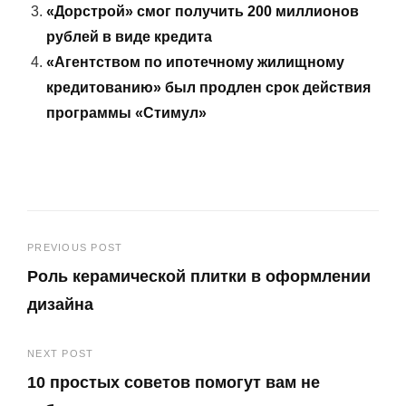
«Дорстрой» смог получить 200 миллионов
рублей в виде кредита
«Агентством по ипотечному жилищному
кредитованию» был продлен срок действия
программы «Стимул»
Навигация
PREVIOUS POST
Роль керамической плитки в оформлении
по
дизайна
записям
Previous
NEXT POST
Post
10 простых советов помогут вам не