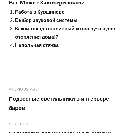
Вас Может Заинтересовать:
Работа в Кувшиново
Выбор звуковой системы
Какой твердотопливный котел лучше для
отопления дома!?
Напольная стяжка
Навигация
PREVIOUS POST
Подвесные светильники в интерьере
по
баров
записям
Previous
NEXT POST
Post