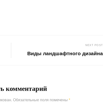
NEXT POST
Виды ландшафтного дизайна
Next
Post
ть комментарий
икован.
Обязательные поля помечены
*