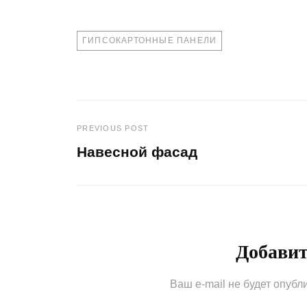
TAGS
ГИПСОКАРТОННЫЕ ПАНЕЛИ
PREVIOUS POST
Навигация
Навесной фасад
по
Previous
Post
записям
Добави
Ваш e-mail не будет опубл