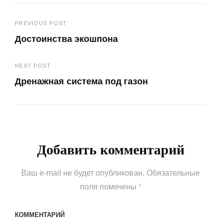
Навигация
PREVIOUS POST
Достоинства экошпона
по
Previous
записям
NEXT POST
Post
Дренажная система под газон
Next
Post
Добавить комментарий
Ваш e-mail не будет опубликован.
Обязательные
поля помечены
*
КОММЕНТАРИЙ