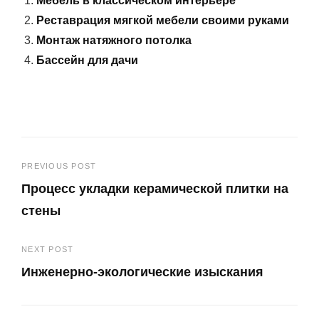
Мебель в классическом интерьере
Реставрация мягкой мебели своими руками
Монтаж натяжного потолка
Бассейн для дачи
Навигация
PREVIOUS POST
Процесс укладки керамической плитки на
по
стены
записям
Previous
NEXT POST
Post
Инженерно-экологические изыскания
Next
Post