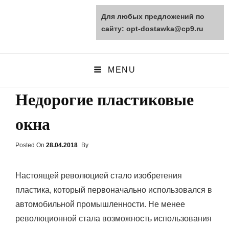
Для любых предложений по
opt-dostawka.ru
сайту: opt-dostawka@cp9.ru
ПРИРОДНЫЕ СТРОЙМАТЕРИАЛЫ
MENU
Недорогие пластиковые
окна
Posted On
Posted
28.04.2018
By
On
Настоящей революцией стало изобретения
пластика, который первоначально использовался в
автомобильной промышленности. Не менее
революционной стала возможность использования