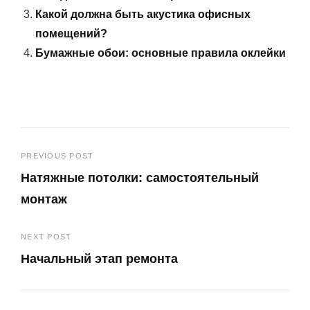
Какой должна быть акустика офисных
помещений?
Бумажные обои: основные правила оклейки
Навигация
PREVIOUS POST
Натяжные потолки: самостоятельный
по
монтаж
записям
Previous
NEXT POST
Post
Начальный этап ремонта
Next
Post