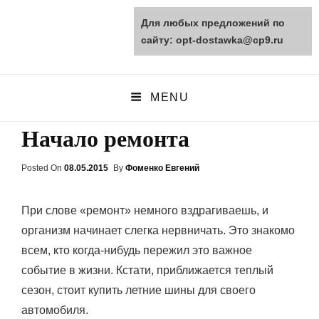
Для любых предложений по
opt-dostawka.ru
сайту: opt-dostawka@cp9.ru
ПРИРОДНЫЕ СТРОЙМАТЕРИАЛЫ
MENU
Начало ремонта
Posted On
Posted
08.05.2015
By
Фоменко Евгений
On
При слове «ремонт» немного вздрагиваешь, и
организм начинает слегка нервничать. Это знакомо
всем, кто когда-нибудь пережил это важное
событие в жизни. Кстати, приближается теплый
сезон, стоит купить летние шины для своего
автомобиля.