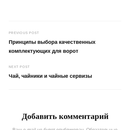
Навигация
PREVIOUS POST
Принципы выбора качественных
по
комплектующих для ворот
записям
Previous
NEXT POST
Post
Чай, чайники и чайные сервизы
Next
Post
Добавить комментарий
Ваш e-mail не будет опубликован.
Обязательные