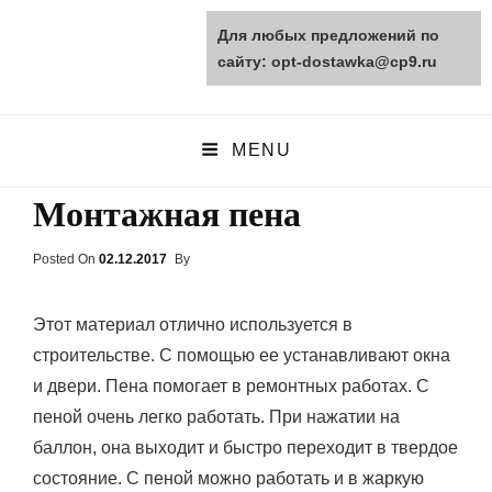
Для любых предложений по
opt-dostawka.ru
сайту: opt-dostawka@cp9.ru
ПРИРОДНЫЕ СТРОЙМАТЕРИАЛЫ
MENU
Монтажная пена
Posted On
Posted
02.12.2017
By
On
Этот материал отлично используется в
строительстве. С помощью ее устанавливают окна
и двери. Пена помогает в ремонтных работах. С
пеной очень легко работать. При нажатии на
баллон, она выходит и быстро переходит в твердое
состояние. С пеной можно работать и в жаркую