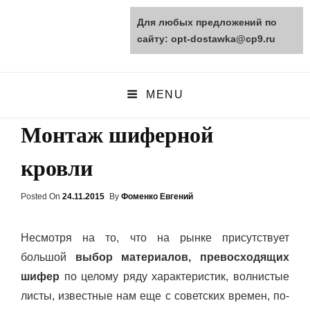
Для любых предложений по
opt-dostawka.ru
сайту: opt-dostawka@cp9.ru
ПРИРОДНЫЕ СТРОЙМАТЕРИАЛЫ
MENU
Монтаж шиферной
кровли
Posted On
Posted
24.11.2015
By
Фоменко Евгений
On
Несмотря на то, что на рынке присутствует
большой
выбор материалов, превосходящих
шифер
по целому ряду характеристик, волнистые
листы, известные нам еще с советских времен, по-