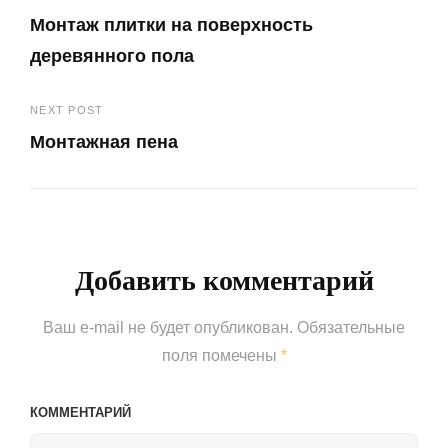
Навигация
Монтаж плитки на поверхность
по
деревянного пола
записям
Previous
NEXT POST
Post
Монтажная пена
Next
Post
Добавить комментарий
Ваш e-mail не будет опубликован.
Обязательные
поля помечены
*
КОММЕНТАРИЙ