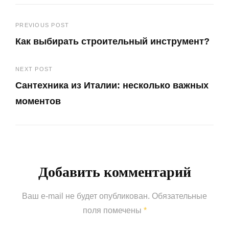
Навигация
PREVIOUS POST
Как выбирать строительный инструмент?
по
Previous
записям
NEXT POST
Post
Сантехника из Италии: несколько важных
моментов
Next
Post
Добавить комментарий
Ваш e-mail не будет опубликован.
Обязательные
поля помечены
*