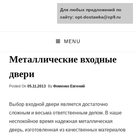
Для любых предложений по
opt-dostawka.ru
сайту: opt-dostawka@cp9.ru
ПРИРОДНЫЕ СТРОЙМАТЕРИАЛЫ
MENU
Металлические входные
двери
Posted On
Posted
05.11.2013
By
Фоменко Евгений
On
Выбор входной двери является достаточно
сложным и весьма ответственным делом. В наше
неспокойное время надежная металлическая
дверь, изготовленная из качественных материалов