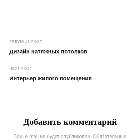
Навигация
PREVIOUS POST
Дизайн натяжных потолков
по
Previous
записям
NEXT POST
Post
Интерьер жилого помещения
Next
Post
Добавить комментарий
Ваш e-mail не будет опубликован.
Обязательные