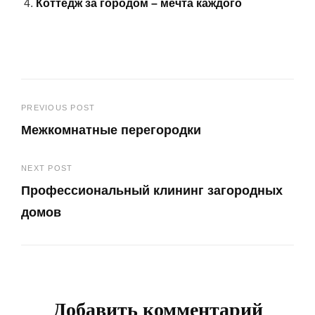
Коттедж за городом – мечта каждого
Навигация
PREVIOUS POST
Межкомнатные перегородки
по
Previous
записям
NEXT POST
Post
Профессиональный клининг загородных
домов
Next
Post
Добавить комментарий