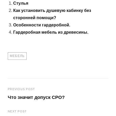
Стулья
Как установить душевую кабинку без
сторонней помощи?
Особенности гардеробной.
Гардеробная мебель из древесины.
TAGS
МЕБЕЛЬ
Навигация
PREVIOUS POST
Что значит допуск СРО?
по
Previous
записям
NEXT POST
Post