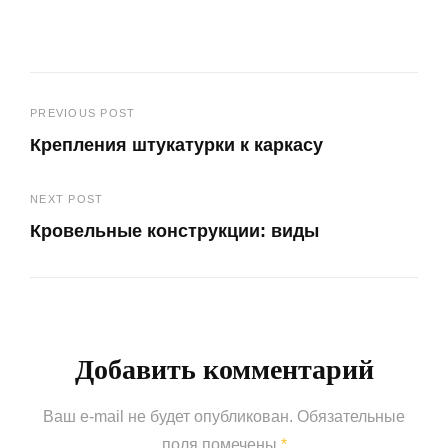
Навигация
PREVIOUS POST
Крепления штукатурки к каркасу
по
Previous
записям
NEXT POST
Post
Кровельные конструкции: виды
Next
Post
Добавить комментарий
Ваш e-mail не будет опубликован.
Обязательные
поля помечены
*