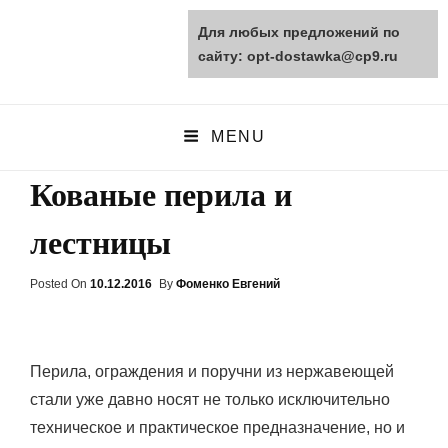
Для любых предложений по
opt-dostawka.ru
сайту: opt-dostawka@cp9.ru
ПРИРОДНЫЕ СТРОЙМАТЕРИАЛЫ
MENU
Кованые перила и
лестницы
Posted On
Posted
10.12.2016
By
Фоменко Евгений
On
Перила, ограждения и поручни из нержавеющей
стали уже давно носят не только исключительно
техническое и практическое предназначение, но и