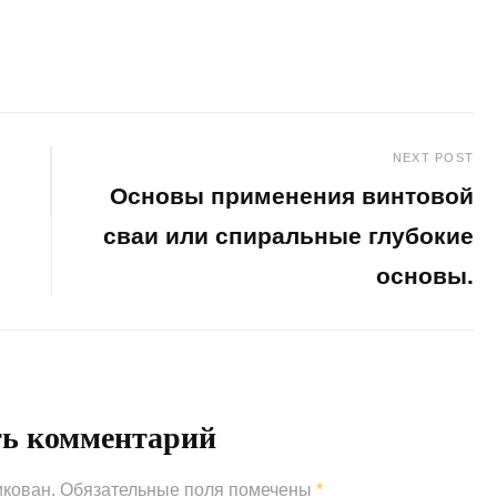
NEXT POST
Основы применения винтовой
сваи или спиральные глубокие
основы.
Next
Post
ть комментарий
икован.
Обязательные поля помечены
*