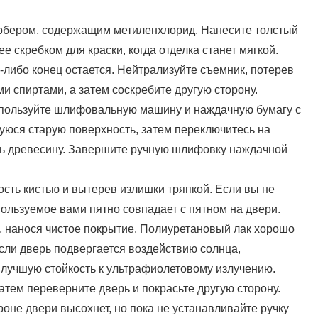
орбером, содержащим метиленхлорид. Нанесите толстый
ее скребком для краски, когда отделка станет мягкой.
-либо конец остается. Нейтрализуйте съемник, потерев
 спиртами, а затем соскребите другую сторону.
спользуйте шлифовальную машину и наждачную бумагу с
шуюся старую поверхность, затем переключитесь на
ить древесину. Завершите ручную шлифовку наждачной
ость кистью и вытерев излишки тряпкой. Если вы не
спользуемое вами пятно совпадает с пятном на двери.
, нанося чистое покрытие. Полиуретановый лак хорошо
сли дверь подвергается воздействию солнца,
 лучшую стойкость к ультрафиолетовому излучению.
атем переверните дверь и покрасьте другую сторону.
ороне двери высохнет, но пока не устанавливайте ручку