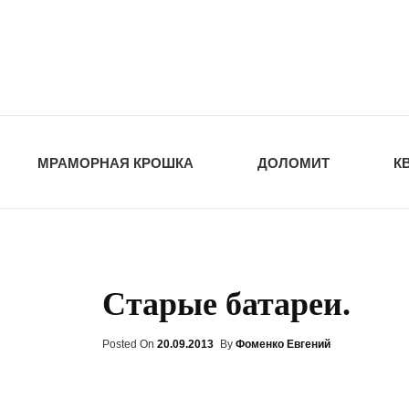
opt-dos
ПРИРОДНЫЕ СТ
МРАМОРНАЯ КРОШКА
ДОЛОМИТ
К
Старые батареи.
Posted On
Posted
20.09.2013
By
Фоменко Евгений
On