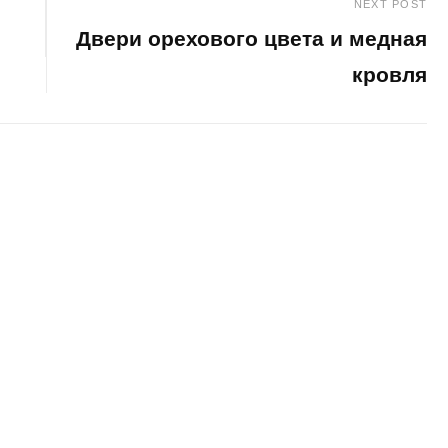
NEXT POST
Двери орехового цвета и медная
кровля
Next
Post