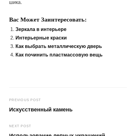
шика.
Вас Может Заинтересовать:
Зеркала в интерьере
Интерьерные краски
Как выбрать металлическую дверь
Как починить пластмассовую вещь
Навигация
PREVIOUS POST
Искусственный камень
по
Previous
записям
NEXT POST
Post
Использование лепных украшений