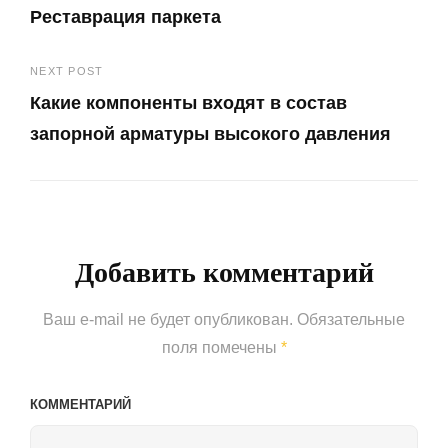
Реставрация паркета
по
Previous
записям
NEXT POST
Post
Какие компоненты входят в состав
запорной арматуры высокого давления
Next
Post
Добавить комментарий
Ваш e-mail не будет опубликован.
Обязательные
поля помечены
*
КОММЕНТАРИЙ