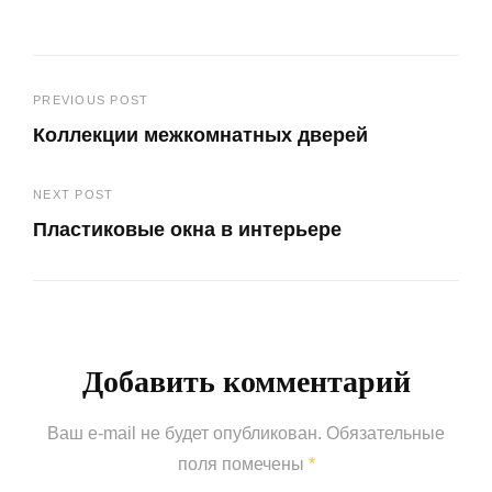
Навигация
PREVIOUS POST
Коллекции межкомнатных дверей
по
Previous
записям
NEXT POST
Post
Пластиковые окна в интерьере
Next
Post
Добавить комментарий
Ваш e-mail не будет опубликован.
Обязательные
поля помечены
*