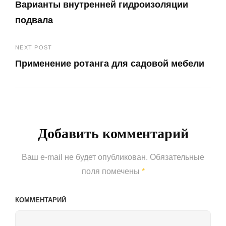
Варианты внутренней гидроизоляции
по
подвала
записям
Previous
NEXT POST
Post
Применение ротанга для садовой мебели
Next
Post
Добавить комментарий
Ваш e-mail не будет опубликован.
Обязательные
поля помечены
*
КОММЕНТАРИЙ