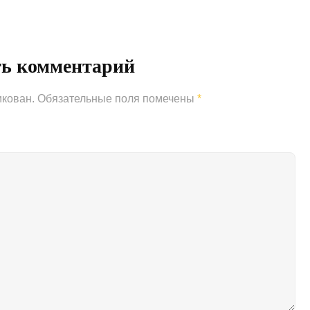
Post
ть комментарий
икован.
Обязательные поля помечены
*