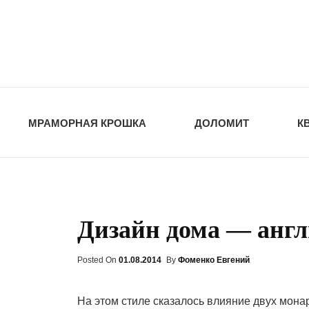
opt-dos
ПРИРОДНЫЕ СТ
МРАМОРНАЯ КРОШКА
ДОЛОМИТ
К
Дизайн дома — англ
Posted On
Posted
01.08.2014
By
Фоменко Евгений
On
На этом стиле сказалось влияние двух мона