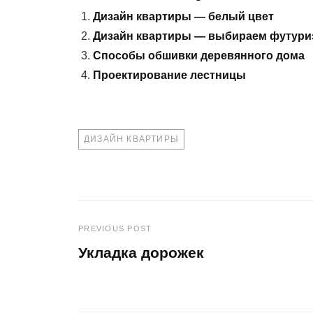
Дизайн квартиры — белый цвет
Дизайн квартиры — выбираем футури
Способы обшивки деревянного дома
Проектирование лестницы
TAGS
ДИЗАЙН КВАРТИРЫ
PREVIOUS POST
Навигация
Укладка дорожек
по
Previous
Post