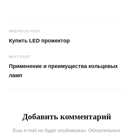
Навигация
PREVIOUS POST
Купить LED прожектор
по
Previous
записям
NEXT POST
Post
Применение и преимущества кольцевых
ламп
Next
Post
Добавить комментарий
Ваш e-mail не будет опубликован.
Обязательные