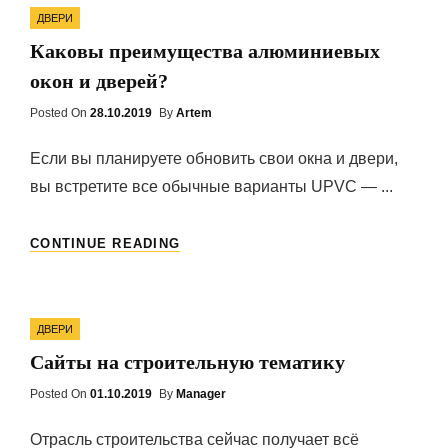
Categories
ДВЕРИ
Каковы преимущества алюминиевых
окон и дверей?
Posted On
Posted
28.10.2019
By
Artem
On
Если вы планируете обновить свои окна и двери,
вы встретите все обычные варианты UPVC — ...
КАКОВЫ
CONTINUE READING
ПРЕИМУЩЕСТВА
АЛЮМИНИЕВЫХ
ОКОН
Categories
И
ДВЕРИ
ДВЕРЕЙ?
Сайты на строительную тематику
Posted On
Posted
01.10.2019
By
Manager
On
Отрасль строительства сейчас получает всё