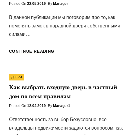
Posted On
Posted
22.05.2019
By
Manager
On
В данной публикации мы поговорим про то, как
поменять замок в парадной двери собственными
силами. ...
КАК
CONTINUE READING
ПРАВИЛЬНО
ВЫБРАТЬ
РЕМОНТ
Categories
ЗАМКОВ
ДВЕРИ
Как выбрать входную дверь в частный
дом по всем правилам
Posted On
Posted
12.04.2019
By
Manager1
On
Ответственность за выбор Безусловно, все
владельцы недвижимости задаются вопросом, как