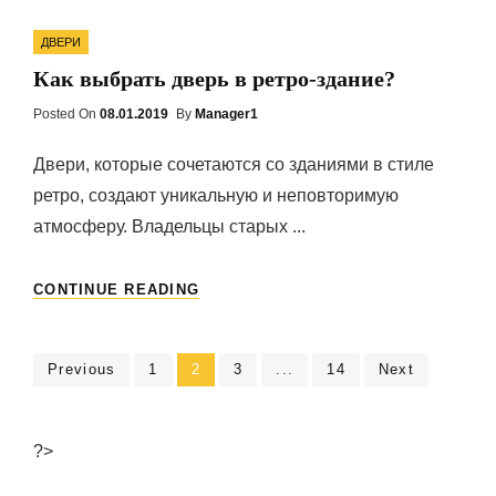
ДВЕРИ
Categories
ИЛИ
ДВЕРИ
ВОЛШЕБСТВО
Как выбрать дверь в ретро-здание?
ПЕРВОГО
ВПЕЧАТЛЕНИЯ
Posted On
Posted
08.01.2019
By
Manager1
On
Двери, которые сочетаются со зданиями в стиле
ретро, создают уникальную и неповторимую
атмосферу. Владельцы старых ...
КАК
CONTINUE READING
ВЫБРАТЬ
ДВЕРЬ
В
Навигация
Previous
Page
1
Page
2
Page
3
...
Page
14
Next
РЕТРО-
ЗДАНИЕ?
по
записям
?>