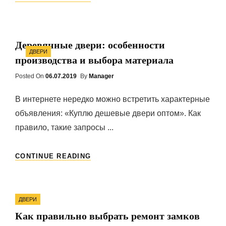
ВОССТАНОВИТЬ
СТАРУЮ
ДВЕРЬ
СВОИМИ
Деревянные двери: особенности
РУКАМИ
Categories
ДВЕРИ
производства и выбора материала
Posted On
Posted
06.07.2019
By
Manager
On
В интернете нередко можно встретить характерные
объявления: «Куплю дешевые двери оптом». Как
правило, такие запросы ...
ДЕРЕВЯННЫЕ
CONTINUE READING
ДВЕРИ:
ОСОБЕННОСТИ
ПРОИЗВОДСТВА
Categories
И
ДВЕРИ
ВЫБОРА
Как правильно выбрать ремонт замков
МАТЕРИАЛА