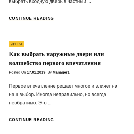
выбрать входную дверь в частный ...
КАК
CONTINUE READING
ВЫБРАТЬ
ВХОДНУЮ
ДВЕРЬ
Categories
В
ДВЕРИ
ЧАСТНЫЙ
Как выбрать наружные двери или
ДОМ
ПО
волшебство первого впечатления
ВСЕМ
ПРАВИЛАМ
Posted On
Posted
17.01.2019
By
Manager1
On
Первое впечатление решает многое и влияет на
наш выбор. Иногда неправильно, но всегда
необратимо. Это ...
КАК
CONTINUE READING
ВЫБРАТЬ
НАРУЖНЫЕ