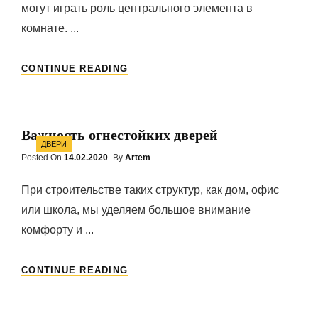
могут играть роль центрального элемента в
комнате. ...
КОГДА
CONTINUE READING
ДВЕРЬ
–
ЦЕНТРАЛЬНЫЙ
ЭЛЕМЕНТ
Важность огнестойких дверей
ИНТЕРЬЕРА
Categories
ДВЕРИ
Posted On
Posted
14.02.2020
By
Artem
On
При строительстве таких структур, как дом, офис
или школа, мы уделяем большое внимание
комфорту и ...
ВАЖНОСТЬ
CONTINUE READING
ОГНЕСТОЙКИХ
ДВЕРЕЙ