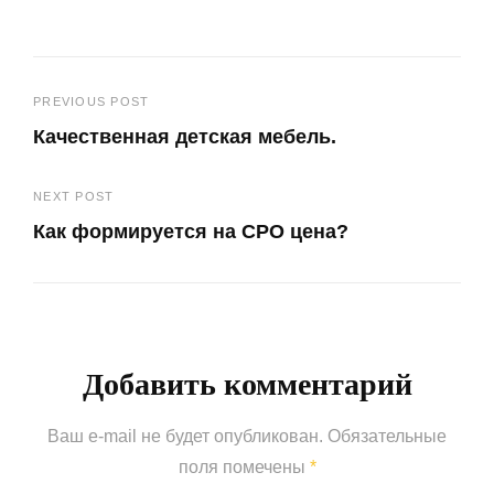
Навигация
PREVIOUS POST
Качественная детская мебель.
по
Previous
записям
NEXT POST
Post
Как формируется на СРО цена?
Next
Post
Добавить комментарий
Ваш e-mail не будет опубликован.
Обязательные
поля помечены
*