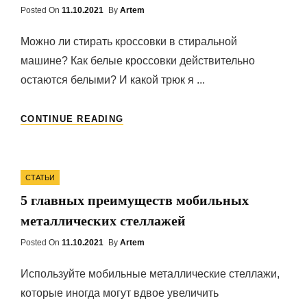
Posted On
Posted
11.10.2021
By
Artem
On
Можно ли стирать кроссовки в стиральной
машине? Как белые кроссовки действительно
остаются белыми? И какой трюк я ...
С
CONTINUE READING
ПОМОЩЬЮ
НАШИХ
СОВЕТОВ
Categories
ВАМ
СТАТЬИ
ЛЕГКО
5 главных преимуществ мобильных
БУДЕТ
УХАЖИВАТЬ
металлических стеллажей
ЗА
КРОССОВКАМИ
Posted On
Posted
11.10.2021
By
Artem
On
Используйте мобильные металлические стеллажи,
которые иногда могут вдвое увеличить