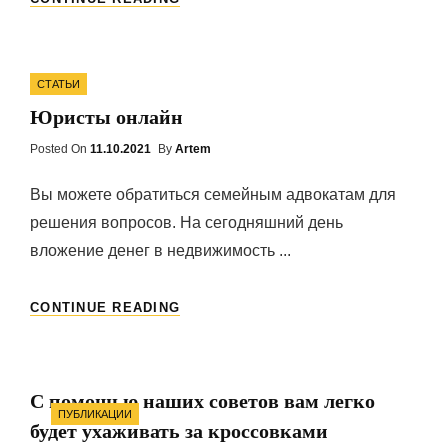
И
МИНУСЫ
МАТЕРИАЛОВ
Categories
ДЛЯ
СТАТЬИ
ОБЛИЦОВКИ
Юристы онлайн
ФАСАДА
Posted On
Posted
11.10.2021
By
Artem
On
Вы можете обратиться семейным адвокатам для
решения вопросов. На сегодняшний день
вложение денег в недвижимость ...
ЮРИСТЫ
CONTINUE READING
ОНЛАЙН
С помощью наших советов вам легко
Categories
ПУБЛИКАЦИИ
будет ухаживать за кроссовками