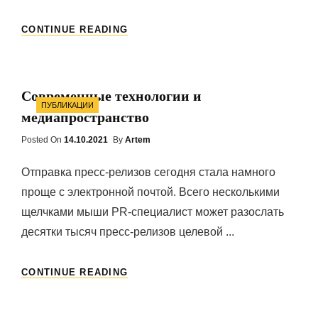
КАКИМ
CONTINUE READING
ДОЛЖЕН
БЫТЬ
ДОМ
ВАШЕЙ
Современные технологии и
МЕЧТЫ
Categories
ПУБЛИКАЦИИ
медиапространство
Posted On
Posted
14.10.2021
By
Artem
On
Отправка пресс-релизов сегодня стала намного
проще с электронной почтой. Всего несколькими
щелчками мыши PR-специалист может разослать
десятки тысяч пресс-релизов целевой ...
СОВРЕМЕННЫЕ
CONTINUE READING
ТЕХНОЛОГИИ
И
МЕДИАПРОСТРАНСТВО