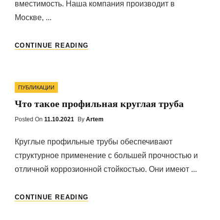
вместимость. Наша компания производит в
Москве, ...
5
CONTINUE READING
ГЛАВНЫХ
ПРЕИМУЩЕСТВ
МОБИЛЬНЫХ
Categories
МЕТАЛЛИЧЕСКИХ
ПУБЛИКАЦИИ
СТЕЛЛАЖЕЙ
Что такое профильная круглая труба
Posted On
Posted
11.10.2021
By
Artem
On
Круглые профильные трубы обеспечивают
структурное применение с большей прочностью и
отличной коррозионной стойкостью. Они имеют ...
ЧТО
CONTINUE READING
ТАКОЕ
ПРОФИЛЬНАЯ