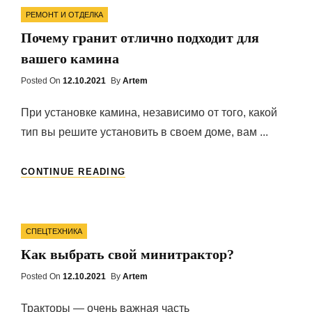
Categories
РЕМОНТ И ОТДЕЛКА
Почему гранит отлично подходит для
вашего камина
Posted On
Posted
12.10.2021
By
Artem
On
При установке камина, независимо от того, какой
тип вы решите установить в своем доме, вам ...
ПОЧЕМУ
CONTINUE READING
ГРАНИТ
ОТЛИЧНО
ПОДХОДИТ
Categories
ДЛЯ
СПЕЦТЕХНИКА
ВАШЕГО
Как выбрать свой минитрактор?
КАМИНА
Posted On
Posted
12.10.2021
By
Artem
On
Тракторы — очень важная часть