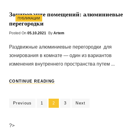
КРУГЛАЯ
ТРУБА
Зонирование помещений: алюминиевые
Categories
ПУБЛИКАЦИИ
перегородки
Posted On
Posted
05.10.2021
By
Artem
On
Раздвижные алюминиевые перегородки для
зонирования в комнате — один из вариантов
изменения внутреннего пространства путем ...
ЗОНИРОВАНИЕ
CONTINUE READING
ПОМЕЩЕНИЙ:
АЛЮМИНИЕВЫЕ
ПЕРЕГОРОДКИ
Навигация
Previous
Page
1
Page
2
Page
3
Next
по
записям
?>