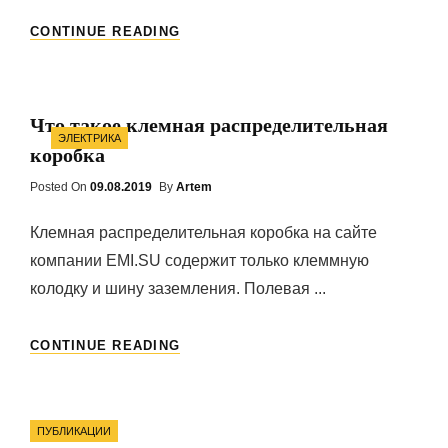
ПОРУЧНИ
CONTINUE READING
И
ПЕРИЛА
ИЗ
НЕРЖАВЕЮЩЕЙ
Что такое клемная распределительная
СТАЛИ:
Categories
ЭЛЕКТРИКА
ПЛЮСЫ
коробка
И
МИНУСЫ
Posted On
Posted
09.08.2019
By
Artem
On
Клемная распределительная коробка на сайте
компании EMI.SU содержит только клеммную
колодку и шину заземления. Полевая ...
ЧТО
CONTINUE READING
ТАКОЕ
КЛЕМНАЯ
РАСПРЕДЕЛИТЕЛЬНАЯ
Categories
КОРОБКА
ПУБЛИКАЦИИ