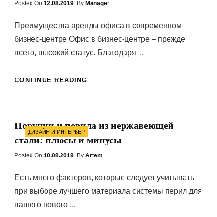
Posted On
Posted
12.08.2019
By
Manager
On
Преимущества аренды офиса в современном
бизнес-центре Офис в бизнес-центре – прежде
всего, высокий статус. Благодаря ...
ОФИС
CONTINUE READING
В
АРЕНДУ:
ПРЕИМУЩЕСТВА
И
Поручни и перила из нержавеющей
ОСОБЕННОСТИ
Categories
ДИЗАЙН И ИНТЕРЬЕР
ВЫБОРА
стали: плюсы и минусы
БИЗНЕС-
ЦЕНТРА
Posted On
Posted
10.08.2019
By
Artem
On
Есть много факторов, которые следует учитывать
при выборе лучшего материала системы перил для
вашего нового ...