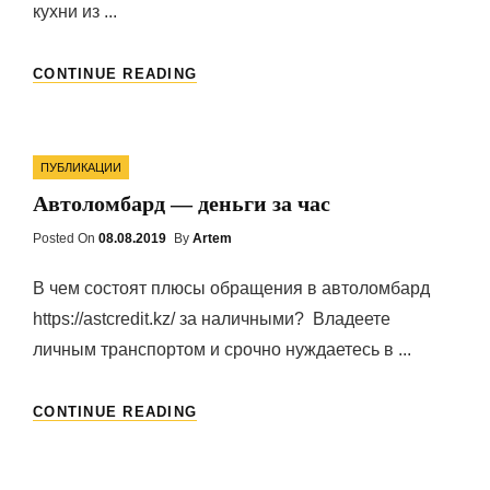
кухни из ...
СТОЛЕШНИЦЫ
CONTINUE READING
ИЗ
НАТУРАЛЬНОГО
ДЕРЕВА
Categories
ПУБЛИКАЦИИ
Автоломбард — деньги за час
Posted On
Posted
08.08.2019
By
Artem
On
В чем состоят плюсы обращения в автоломбард
https://astcredit.kz/ за наличными? Владеете
личным транспортом и срочно нуждаетесь в ...
АВТОЛОМБАРД
CONTINUE READING
—
ДЕНЬГИ
ЗА