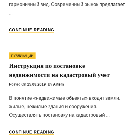
гармоничный вид. Современный рынок предлагает
...
ВНУТРЕННЯЯ
CONTINUE READING
ОТДЕЛКА
КАМНЕМ:
ПЛЮСЫ
Categories
И
ПУБЛИКАЦИИ
МИНУСЫ
Инструкция по постановке
недвижимости на кадастровый учет
Posted On
Posted
15.08.2019
By
Artem
On
В понятие «недвижимые объекты» входят земли,
жилые, нежилые здания и сооружения.
Осуществлять постановку на кадастровый ...
ИНСТРУКЦИЯ
CONTINUE READING