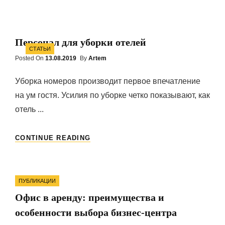
ПО
ПОСТАНОВКЕ
НЕДВИЖИМОСТИ
НА
Персонал для уборки отелей
КАДАСТРОВЫЙ
Categories
СТАТЬИ
УЧЕТ
Posted On
Posted
13.08.2019
By
Artem
On
Уборка номеров производит первое впечатление
на ум гостя. Усилия по уборке четко показывают, как
отель ...
ПЕРСОНАЛ
CONTINUE READING
ДЛЯ
УБОРКИ
ОТЕЛЕЙ
Categories
ПУБЛИКАЦИИ
Офис в аренду: преимущества и
особенности выбора бизнес-центра