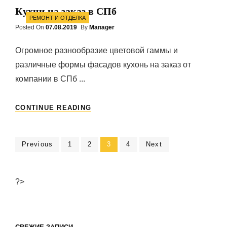
ЧАС
Кухни на заказ в СПб
Categories
РЕМОНТ И ОТДЕЛКА
Posted On
Posted
07.08.2019
By
Manager
On
Огромное разнообразие цветовой гаммы и
различные формы фасадов кухонь на заказ от
компании в СПб ...
КУХНИ
CONTINUE READING
НА
ЗАКАЗ
В
Навигация
Previous
Page
1
Page
2
Page
3
Page
4
Next
СПБ
по
записям
?>